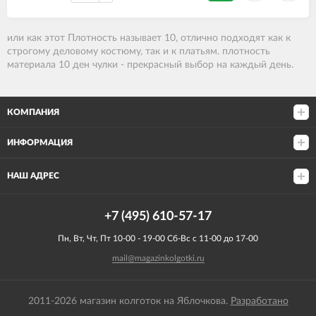
или как этот Плотность называет 10
, отлично подходят как к
строгому деловому костюму, так и к платьям. плотность
материала 10 ден чулки - прекрасный выбор на каждый день.
КОМПАНИЯ
ИНФОРМАЦИЯ
НАШ АДРЕС
+7 (495) 610-57-17
Пн, Вт, Чт, Пт 10-00 - 19-00 Сб-Вс с 11-00 до 17-00
mail@magazinkolgotki.ru
2011-2026 магазин колготок на Яблочкова.
Разработано