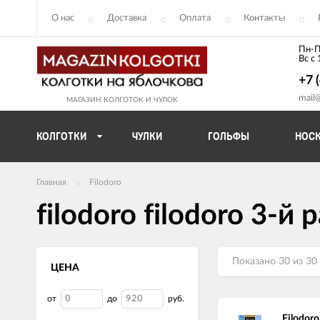
О нас
Доставка
Оплата
Контакты
Пн-П
Вс с
+7 
mail
МАГАЗИН КОЛГОТОК И ЧУЛОК
КОЛГОТКИ
ЧУЛКИ
ГОЛЬФЫ
НОС
Главная
Filodoro
filodoro filodoro 3-й 
Показано 30 из 30
ЦЕНА
от
до
руб.
Filodor