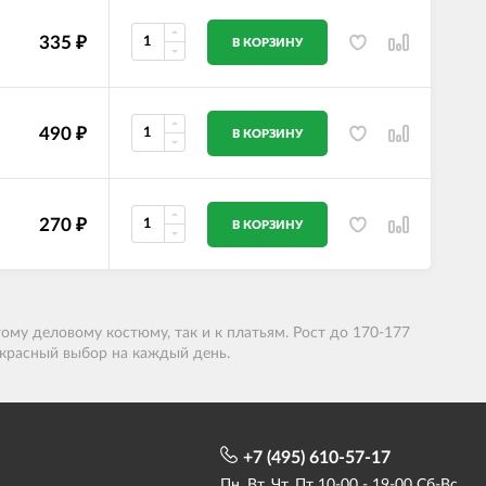
335
₽
В КОРЗИНУ
490
₽
В КОРЗИНУ
270
₽
В КОРЗИНУ
гому деловому костюму, так и к платьям. Рост до 170-177
рекрасный выбор на каждый день.
+7 (495) 610-57-17
Пн, Вт, Чт, Пт 10-00 - 19-00 Сб-Вс