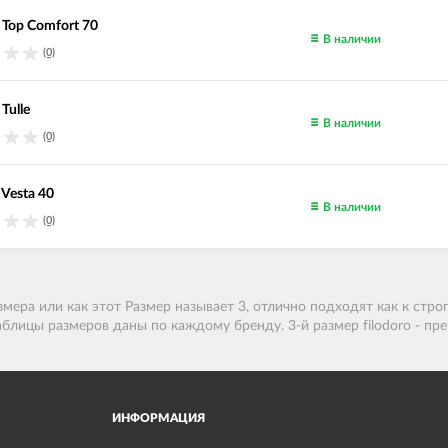
 Top Comfort 70
В наличии
(0)
 Tulle
В наличии
(0)
 Vesta 40
В наличии
(0)
змера или как этот Размер называет 3
, отлично подходят как к стро
 Таблицы размеров даны по каждому бренду. 3-й размер filodoro - п
ИНФОРМАЦИЯ