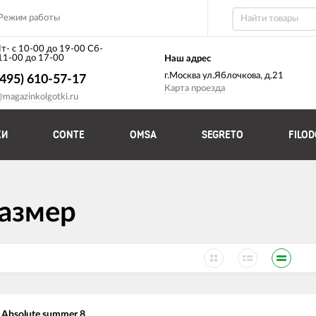
Режим работы
т- с 10-00 до 19-00 Сб-
 11-00 до 17-00
Наш адрес
г.Москва ул.Яблочкова, д.21
(495) 610-57-17
Карта проезда
@magazinkolgotki.ru
КИ
CONTE
OMSA
SEGRETO
FILO
размер
o Absolute summer 8