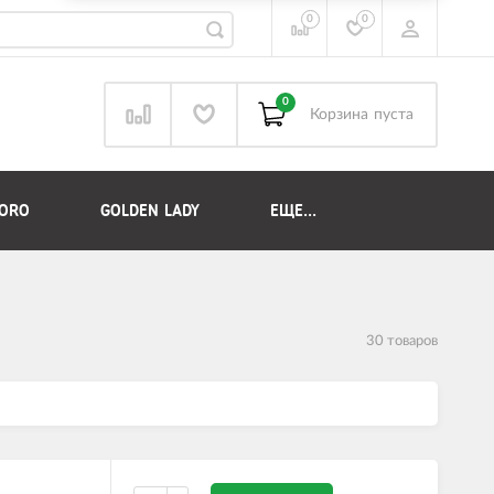
0
0
0
Корзина
пуста
DORO
GOLDEN LADY
ЕЩЕ...
30 товаров