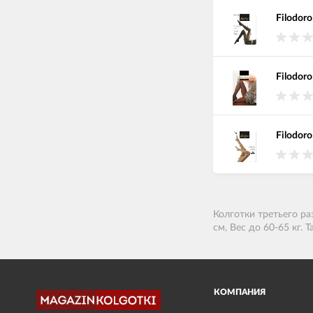
Filodoro
Filodoro
Filodoro
Колготки третьего ра
см, Вес до 60-65 кг.
КОМПАНИЯ