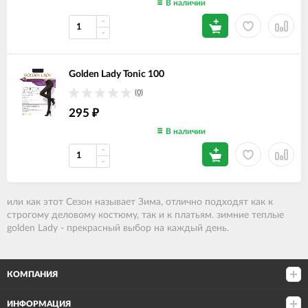
В наличии
Golden Lady Tonic 100
(0)
295
₽
В наличии
или как этот Сезон называет Зима
, отлично подходят как к
строгому деловому костюму, так и к платьям. зимние теплые
golden Lady - прекрасный выбор на каждый день.
КОМПАНИЯ
ИНФОРМАЦИЯ