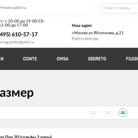
Режим работы
т- с 10-00 до 19-00 Сб-
 11-00 до 17-00
Наш адрес
г.Москва ул.Яблочкова, д.21
(495) 610-57-17
Карта проезда
@magazinkolgotki.ru
КИ
CONTE
OMSA
SEGRETO
FILO
размер
sy Day 20 (гольфы 2 пары)