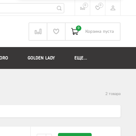
0
0
0
Корзина
пуста
DORO
GOLDEN LADY
ЕЩЕ...
2 товара