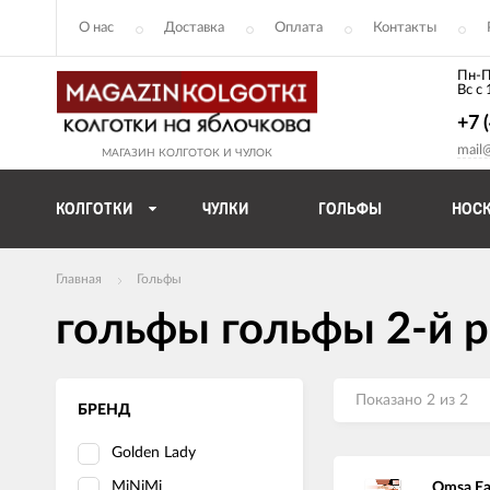
О нас
Доставка
Оплата
Контакты
Пн-П
Вс с
+7 
mail
МАГАЗИН КОЛГОТОК И ЧУЛОК
КОЛГОТКИ
ЧУЛКИ
ГОЛЬФЫ
НОС
Главная
Гольфы
гольфы гольфы 2-й 
Показано 2 из 2
БРЕНД
Golden Lady
MiNiMi
Omsa Ea