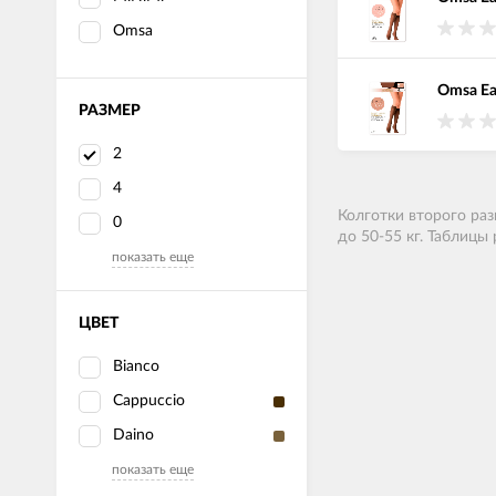
Omsa
Omsa Ea
РАЗМЕР
2
4
Колготки второго раз
0
до 50-55 кг. Таблицы
показать еще
ЦВЕТ
Bianco
Cappuccio
Daino
показать еще