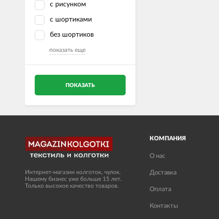
с рисунком
с шортиками
без шортиков
показать еще
ПОКАЗАТЬ
КОМПАНИЯ
О нас
Интернет-магазин колготок, чулок.
Доставка
Нашему бизнес уже больше 15 лет.
Только высокое качество товаров.
Оплата
Контакты