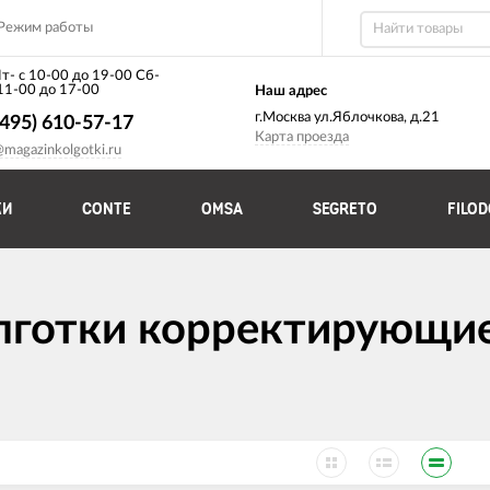
Режим работы
т- с 10-00 до 19-00 Сб-
 11-00 до 17-00
Наш адрес
г.Москва ул.Яблочкова, д.21
(495) 610-57-17
Карта проезда
@magazinkolgotki.ru
КИ
CONTE
OMSA
SEGRETO
FILO
готки корректирующие