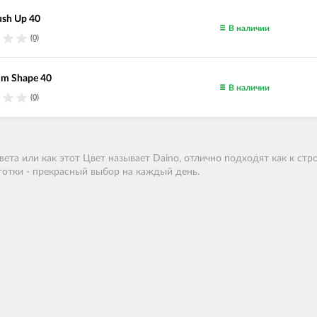
sh Up 40
В наличии
(0)
im Shape 40
В наличии
(0)
вета или как этот Цвет называет Daino
, отлично подходят как к стр
отки - прекрасный выбор на каждый день.