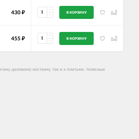
430
₽
В КОРЗИНУ
455
₽
В КОРЗИНУ
огому деловому костюму, так и к платьям. телесные