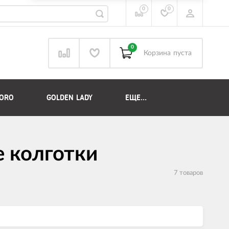
0
0
0
Корзина
пуста
DORO
GOLDEN LADY
ЕЩЕ...
 колготки
7 товаров