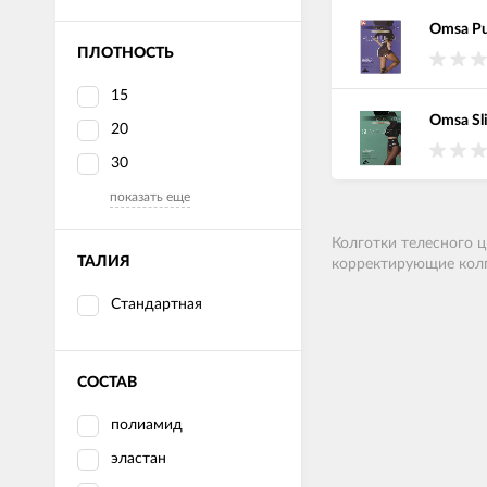
Omsa Pu
ПЛОТНОСТЬ
15
Omsa Sl
20
30
показать еще
Колготки телесного ц
ТАЛИЯ
корректирующие колг
Стандартная
СОСТАВ
полиамид
эластан