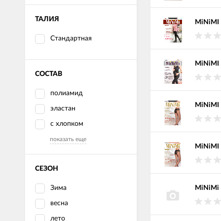
ТАЛИЯ
MiNiMI 
Стандартная
MiNiMI 
СОСТАВ
полиамид
MiNiMI 
эластан
с хлопком
показать еще
MiNiMI 
СЕЗОН
Зима
MiNiMi 
весна
лето