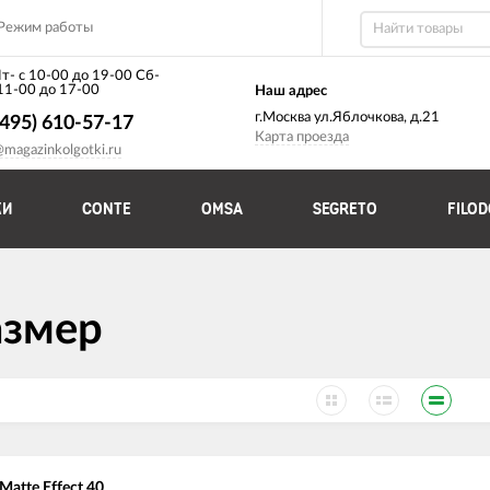
Режим работы
т- с 10-00 до 19-00 Сб-
 11-00 до 17-00
Наш адрес
г.Москва ул.Яблочкова, д.21
(495) 610-57-17
Карта проезда
@magazinkolgotki.ru
КИ
CONTE
OMSA
SEGRETO
FILO
азмер
Matte Effect 40