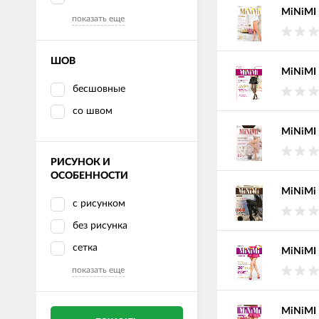
MiNiMI 
показать еще
ШОВ
MiNiMI 
бесшовные
со швом
MiNiMI 
РИСУНОК И
ОСОБЕННОСТИ
MiNiMi
с рисунком
без рисунка
сетка
MiNiMI 
показать еще
MiNiMI 