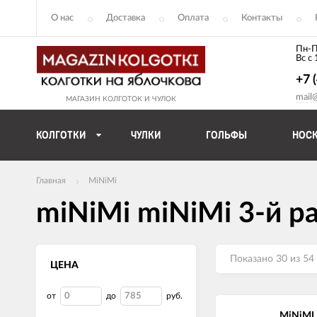
О нас
Доставка
Оплата
Контакты
Пн-П
Вс с
+7 
mail
МАГАЗИН КОЛГОТОК И ЧУЛОК
КОЛГОТКИ
ЧУЛКИ
ГОЛЬФЫ
НОС
Главная
MiNiMi
miNiMi miNiMi 3-й р
Показано 30 из 54
ЦЕНА
от
до
руб.
MiNiMI 