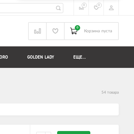
0
0
0
Корзина
пуста
DORO
GOLDEN LADY
ЕЩЕ...
54 товара