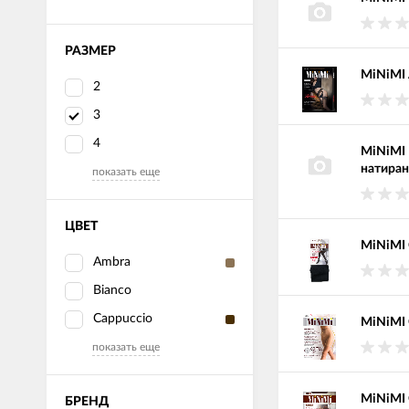
РАЗМЕР
MiNiMI
2
3
4
MiNiMI B
натиран
показать еще
ЦВЕТ
MiNiMI 
Ambra
Bianco
Cappuccio
MiNiMI 
показать еще
MiNiMI 
БРЕНД