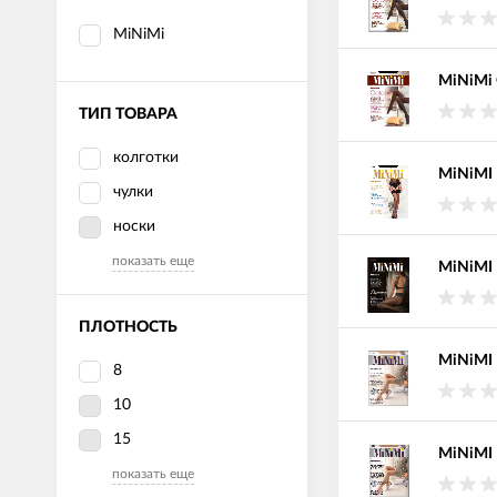
MiNiMi
MiNiMi 
ТИП ТОВАРА
колготки
MiNiMI 
чулки
носки
показать еще
MiNiMI 
ПЛОТНОСТЬ
MiNiMI 
8
10
15
MiNiMI 
показать еще