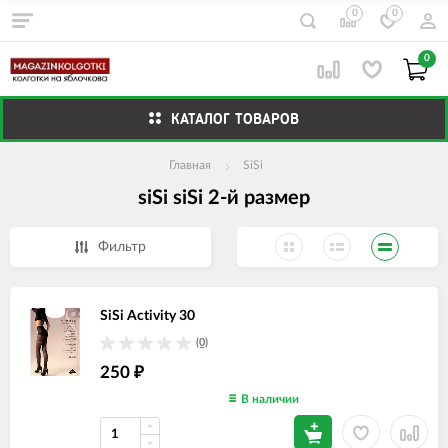
0
0
0
КАТАЛОГ ТОВАРОВ
Главная
SiSi
siSi siSi 2-й размер
Фильтр
SiSi Activity 30
(0)
250
₽
В наличии