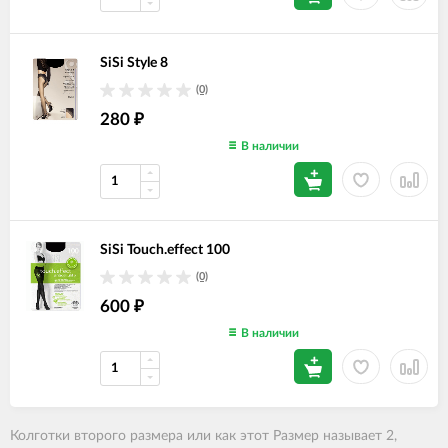
SiSi Style 8
(0)
280
₽
В наличии
SiSi Touch.effect 100
(0)
600
₽
В наличии
Колготки второго размера или как этот Размер называет 2
,