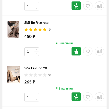
SiSi Be Free rete
(1)
450
₽
В наличии
SiSi Fascino 20
(0)
265
₽
В наличии