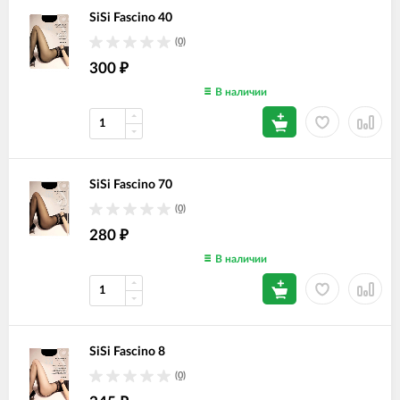
SiSi Fascino 40
(0)
300
₽
В наличии
SiSi Fascino 70
(0)
280
₽
В наличии
SiSi Fascino 8
(0)