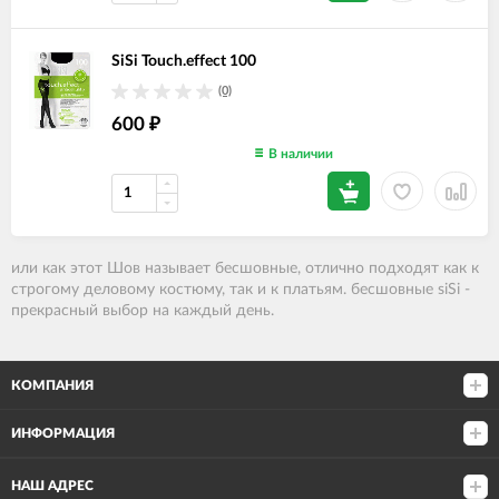
SiSi Touch.effect 100
(0)
600
₽
В наличии
или как этот Шов называет бесшовные
, отлично подходят как к
строгому деловому костюму, так и к платьям. бесшовные siSi -
прекрасный выбор на каждый день.
КОМПАНИЯ
ИНФОРМАЦИЯ
НАШ АДРЕС