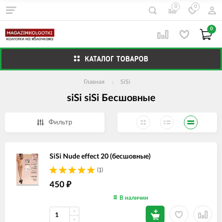
0
0
0
КАТАЛОГ ТОВАРОВ
Главная
SiSi
siSi siSi Бесшовные
Фильтр
SiSi Nude effect 20 (бесшовные)
(1)
450
₽
В наличии