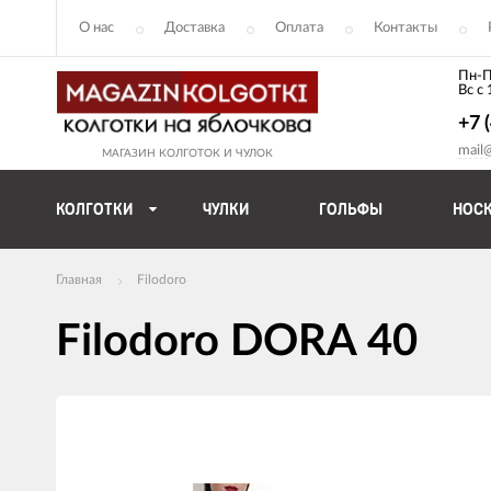
О нас
Доставка
Оплата
Контакты
Пн-П
Вс с
+7 
mail
МАГАЗИН КОЛГОТОК И ЧУЛОК
КОЛГОТКИ
ЧУЛКИ
ГОЛЬФЫ
НОС
Главная
Filodoro
Filodoro DORA 40
Изображения
товаров