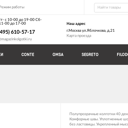
Режим работы
т- с 10-00 до 19-00 Сб-
 11-00 до 17-00
Наш адрес
г.Москва ул.Яблочкова, д.21
(495) 610-57-17
Карта проезда
@magazinkolgotki.ru
КИ
CONTE
OMSA
SEGRETO
FILO
Полупрозрачные колготки 40 ден
Комфорные швы. Уплотненные ш
без ластовицы. Укрепленный мысо