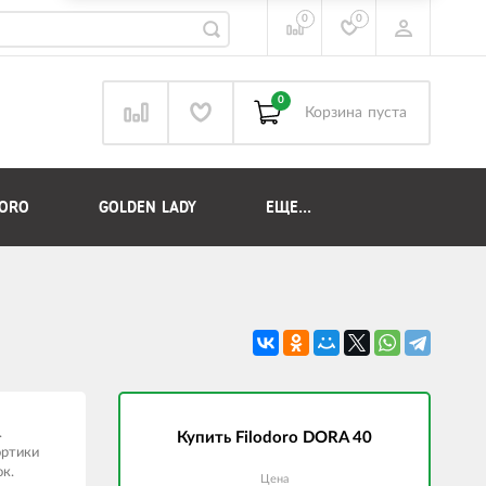
0
0
0
Корзина
пуста
DORO
GOLDEN LADY
ЕЩЕ...
.
Купить Filodoro DORA 40
ортики
к.
Цена