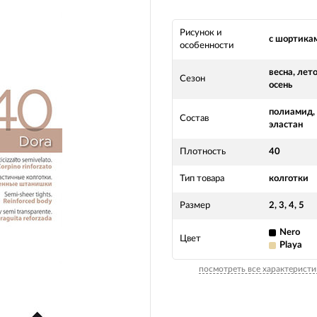
Рисунок и
с шортика
особенности
весна, лето
Сезон
осень
полиамид,
Состав
эластан
Плотность
40
Тип товара
колготки
Размер
2, 3, 4, 5
Nero
Цвет
Playa
посмотреть все характеристи