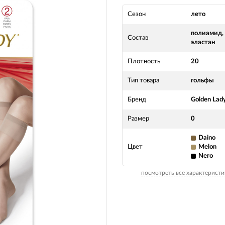
Сезон
лето
полиамид,
Состав
эластан
Плотность
20
Тип товара
гольфы
Бренд
Golden Lad
Размер
0
Daino
Цвет
Melon
Nero
посмотреть все характеристи