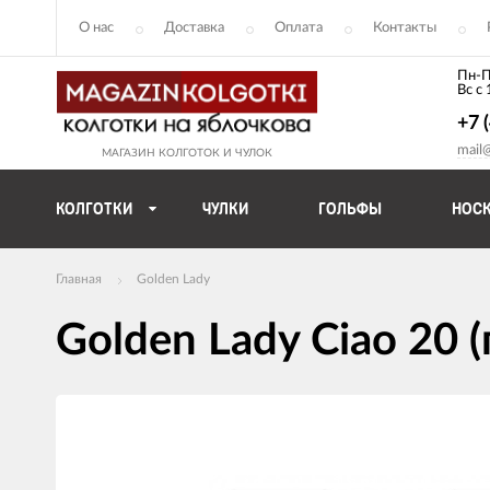
О нас
Доставка
Оплата
Контакты
Пн-П
Вс с
+7 
mail
МАГАЗИН КОЛГОТОК И ЧУЛОК
КОЛГОТКИ
ЧУЛКИ
ГОЛЬФЫ
НОС
Главная
Golden Lady
Golden Lady Ciao 20 
Изображения
товаров