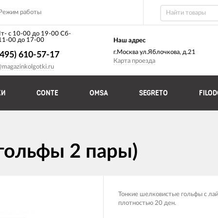
Режим работы
т- с 10-00 до 19-00 Сб-
 11-00 до 17-00
Наш адрес
г.Москва ул.Яблочкова, д.21
(495) 610-57-17
Карта проезда
@magazinkolgotki.ru
КИ
CONTE
OMSA
SEGRETO
FILO
(гольфы 2 пары)
Тонкие шелковистые гольфы с лай
плотностью 20 ден.