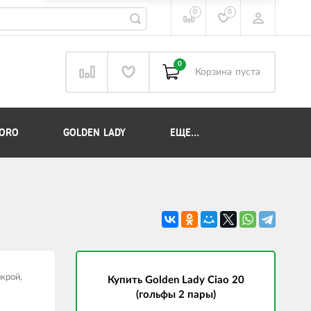
0
0
0
Корзина
пуста
DORO
GOLDEN LADY
ЕЩЕ...
крой,
Купить Golden Lady Ciao 20
(гольфы 2 пары)