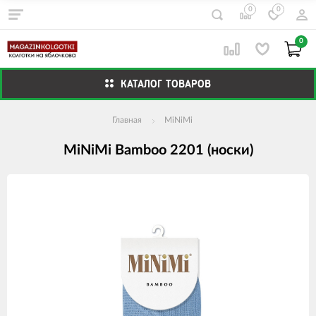
0
0
0
КАТАЛОГ ТОВАРОВ
Главная
MiNiMi
MiNiMi Bamboo 2201 (носки)
Изображения
товаров