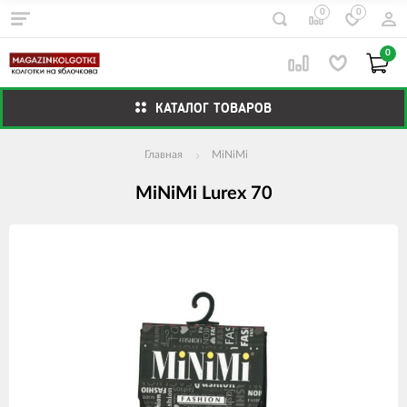
0
0
0
КАТАЛОГ ТОВАРОВ
Главная
MiNiMi
MiNiMi Lurex 70
Изображения
товаров