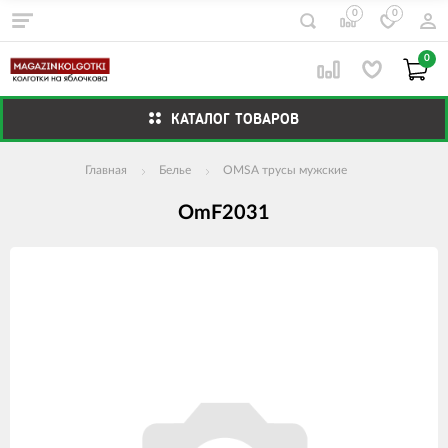
0
0
0
КАТАЛОГ ТОВАРОВ
Главная
Белье
OMSA трусы мужские
OmF2031
Изображения
товаров