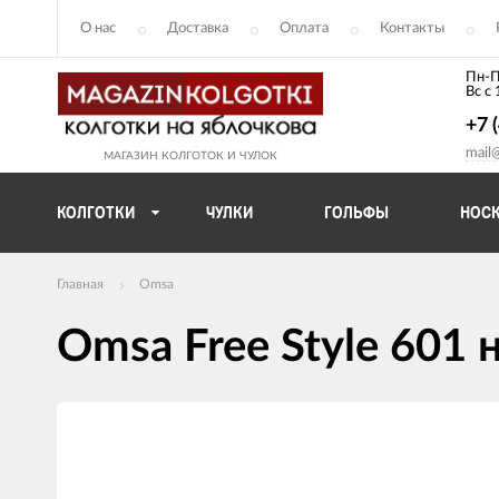
О нас
Доставка
Оплата
Контакты
Пн-П
Вс с
+7 
mail
МАГАЗИН КОЛГОТОК И ЧУЛОК
КОЛГОТКИ
ЧУЛКИ
ГОЛЬФЫ
НОС
Главная
Omsa
Omsa Free Style 601 
Изображения
товаров