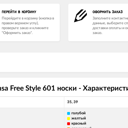
ПЕРЕЙТИ В КОРЗИНУ
ОФОРМИТЬ ЗАКАЗ
Перейдите в корзину (кнопка в
Заполните контактн
правом верхнем углу),
данные, выберите с
проверьте заказ и кликните
доставки оплаты и 
"Оформить заказ".
заказ.
sa Free Style 601 носки - Характерист
35, 39
голубой
желтый
красный