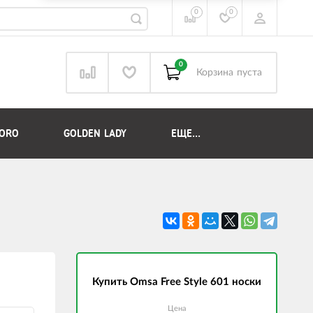
0
0
0
Корзина
пуста
DORO
GOLDEN LADY
ЕЩЕ...
Купить Omsa Free Style 601 носки
Цена