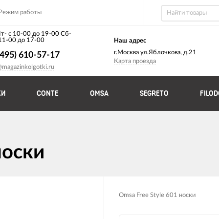
Режим работы
т- с 10-00 до 19-00 Сб-
 11-00 до 17-00
Наш адрес
г.Москва ул.Яблочкова, д.21
(495) 610-57-17
Карта проезда
@magazinkolgotki.ru
КИ
CONTE
OMSA
SEGRETO
FILO
носки
Omsa Free Style 601 носки