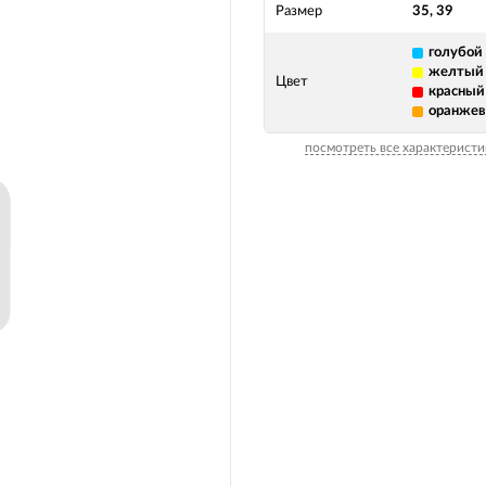
Размер
35, 39
голубой
желтый
Цвет
красный
оранже
посмотреть все характеристи