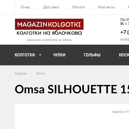
О нас
Доставка
Оплата
Контакты
Пн-П
Вс с
+7 
mail
МАГАЗИН КОЛГОТОК И ЧУЛОК
КОЛГОТКИ
ЧУЛКИ
ГОЛЬФЫ
НОС
Главная
Omsa
Omsa SILHOUETTE 1
Изображения
оценка п
товаров