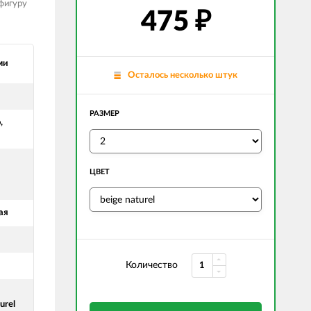
фигуру
475
₽
ми
Осталось несколько штук
РАЗМЕР
,
ЦВЕТ
ая
Количество
urel