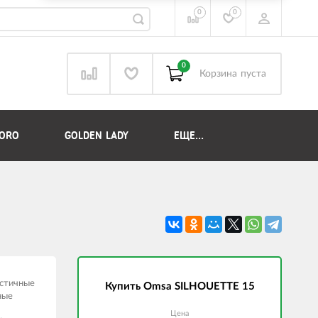
0
0
0
Корзина
пуста
DORO
GOLDEN LADY
ЕЩЕ...
астичные
Купить Omsa SILHOUETTE 15
ные
Цена