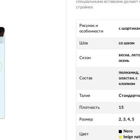
специальными вставками делают 
стройнее
Рисунок и
с шортика
особенности
Шов
со швом
весна, лето
Сезон
осень
полиамид,
Состав
эластан, с
хлопком
Талия
Стандартн
Плотность
15
Размер
2, 3, 4, 5
Nero
Цвет
beige nat