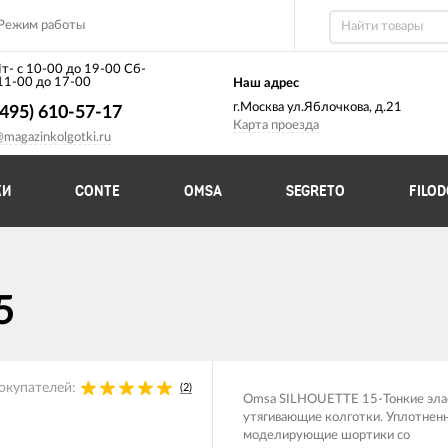
Режим работы
т- с 10-00 до 19-00 Сб-
 11-00 до 17-00
Наш адрес
г.Москва ул.Яблочкова, д.21
(495) 610-57-17
Карта проезда
@magazinkolgotki.ru
КИ
CONTE
OMSA
SEGRETO
FILO
5
окупателей:
(2)
Omsa SILHOUETTE 15-​Тонкие эл
утягивающие колготки. Уплотнен
моделирующие шортики со