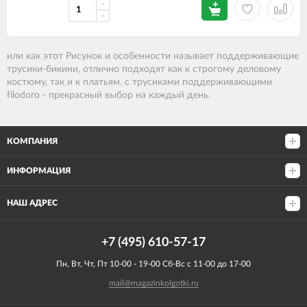
или как этот Рисунок и особенности называет поддерживающие
трусики-бикини
, отлично подходят как к строгому деловому
костюму, так и к платьям. с трусиками поддерживающими
filodoro - прекрасный выбор на каждый день.
КОМПАНИЯ
ИНФОРМАЦИЯ
НАШ АДРЕС
+7 (495) 610-57-17
Пн, Вт, Чт, Пт 10-00 - 19-00 Сб-Вс с 11-00 до 17-00
mail@magazinkolgotki.ru