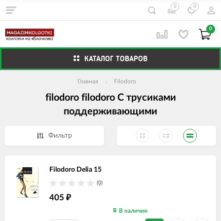
0
0
0
КАТАЛОГ ТОВАРОВ
Главная
Filodoro
filodoro filodoro С трусиками
поддерживающими
Фильтр
Filodoro Delia 15
(0)
405
₽
В наличии