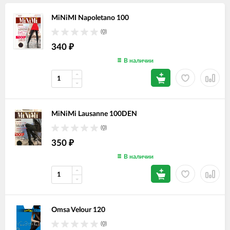
MiNiMI Napoletano 100
(0)
340
₽
В наличии
MiNiMi Lausanne 100DEN
(0)
350
₽
В наличии
Omsa Velour 120
(0)