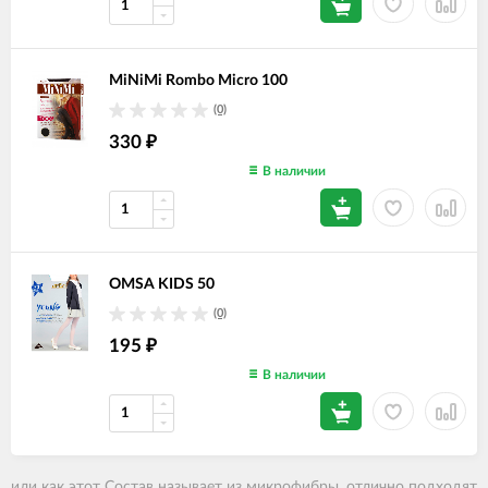
MiNiMi Rombo Micro 100
(0)
330
₽
В наличии
OMSA KIDS 50
(0)
195
₽
В наличии
или как этот Состав называет из микрофибры
, отлично подходят