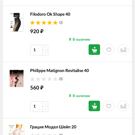
Filodoro Ok Shape 40
(3)
920
₽
В наличии
Philippe Matignon Revitalise 40
(0)
560
₽
В наличии
Грация Модел Шейп 20