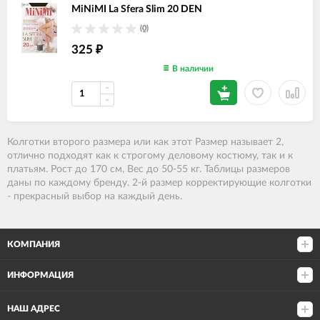
MiNiMI La Sfera Slim 20 DEN
(0)
325
₽
В наличии
Колготки второго размера или как этот Размер называет 2
,
отлично подходят как к строгому деловому костюму, так и к
платьям. Рост до 170 см, Вес до 50-55 кг. Таблицы размеров
даны по каждому бренду. 2-й размер корректирующие колготки
- прекрасный выбор на каждый день.
КОМПАНИЯ
ИНФОРМАЦИЯ
НАШ АДРЕС