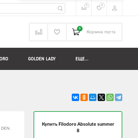
0
0
0
Корзина
пуста
DORO
GOLDEN LADY
ЕЩЕ...
Купить Filodoro Absolute summer
8 DEN.
8