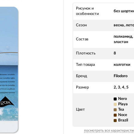
Рисунок и
без шорти
особенности
Сезон
весна, лет
полиамид,
Состав
эластан
Плотность
8
Тип товара
колготки
Бренд
Filodoro
Размер
2, 3, 4, 5
Nero
Playa
Цвет
Tea
Noce
Brazil
посмотреть все характеристи