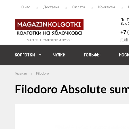
О нас
Доставка
Оплата
Контакты
Пн-П
Вс с
+7 
mail
МАГАЗИН КОЛГОТОК И ЧУЛОК
КОЛГОТКИ
ЧУЛКИ
ГОЛЬФЫ
НОС
Главная
Filodoro
Filodoro Absolute su
Изображения
товаров