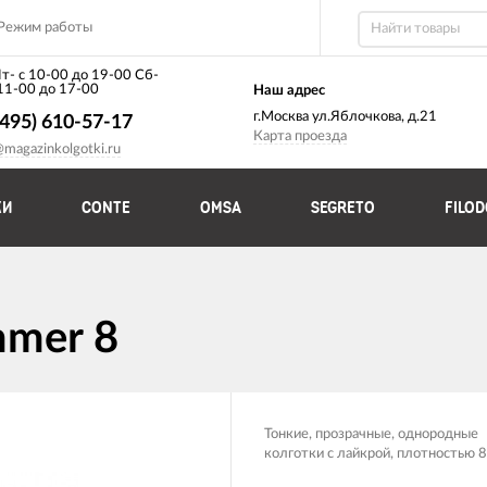
Режим работы
т- с 10-00 до 19-00 Сб-
 11-00 до 17-00
Наш адрес
г.Москва ул.Яблочкова, д.21
(495) 610-57-17
Карта проезда
@magazinkolgotki.ru
КИ
CONTE
OMSA
SEGRETO
FILO
mmer 8
Тонкие, прозрачные, однородные
колготки с лайкрой, плотностью 