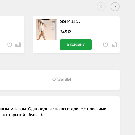
SiSi Miss 15
245
₽
В КОРЗИНУ
ОТЗЫВЫ
рачным мыском .Однородные по всей длине,с плоскими
 с открытой обувью).