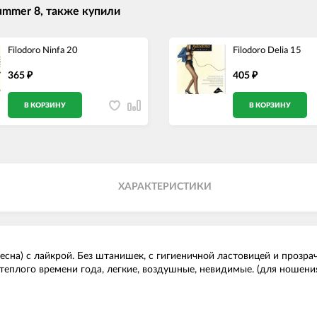
ummer 8, также купили
Filodoro Ninfa 20
Filodoro Delia 15
365
405
₽
₽
В КОРЗИНУ
В КОРЗИНУ
ХАРАКТЕРИСТИКИ
весна) с лайкрой. Без штанишек, с гигиеничной ластовицей и проз
еплого времени года, легкие, воздушные, невидимые. (для ношения